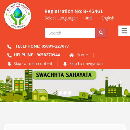
Registration No: B-45461
Select Language :
Hindi
English
TELEPHONE: 05881-223077
HELPLINE : 9058270944
Home
|
Skip to main content
|
Skip to navigation
Previous
Nex